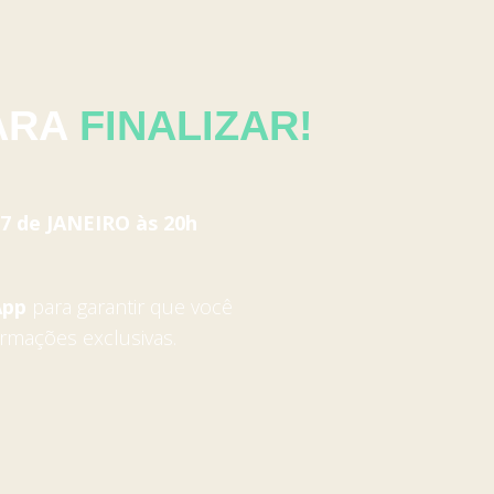
ARA
FINALIZAR!
7 de JANEIRO às 20h
App
para garantir que você
ormações exclusivas.