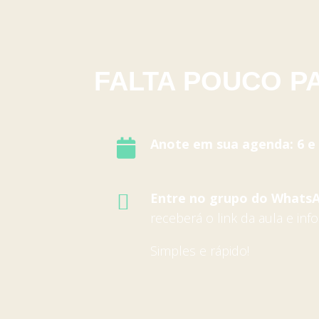
FALTA POUCO P
Anote em sua agenda: 6 e 

Entre no grupo do Whats

receberá o link da aula e inf
Simples e rápido!